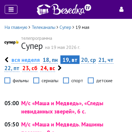
На главную
Телеканалы
Супер
19 мая
телепрограмма
Супер
на 19 мая 2026 г.
вся неделя
18, пн
19, вт
20, ср
21, чт
22, пт
23, сб
24, вс
фильмы
сериалы
спорт
детские
05:00
М/с «Маша и Медведь», «Следы
невиданных зверей», 6 с.
05:50
М/с «Маша и Медведь. Машины