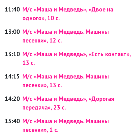
11:40
М/с «Маша и Медведь», «Двое на
одного», 10 с.
13:00
М/с «Маша и Медведь. Машины
песенки», 12 с.
13:10
М/с «Маша и Медведь», «Есть контакт»,
13 с.
14:15
М/с «Маша и Медведь. Машины
песенки», 13 с.
14:20
М/с «Маша и Медведь», «Дорогая
передача», 23 с.
15:40
М/с «Маша и Медведь. Машины
песенки», 1 с.