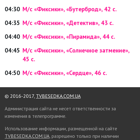
04:30
М/с «Фиксики», «Бутерброд», 42 с.
04:35
М/с «Фиксики», «Детектив», 43 с.
04:40
М/с «Фиксики», «Пирамида», 44 с.
04:45
М/с «Фиксики», «Солнечное затмение»,
45 с.
04:50
М/с «Фиксики», «Сердце», 46 с.
© 2016-2017,
TVBESEDKA.COM.UA
Администрация сайта не несет ответственности за
изменения в телепрограмме.
Использование информации, размещенной на сайте
TVBESEDKA.COM.UA
, разрешено только при наличии