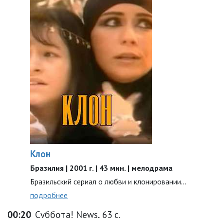
Клон
Бразилия | 2001 г. | 43 мин. | мелодрама
Бразильский сериал о любви и клонировании...
подробнее
00:20
Суббота! News, 63 с.