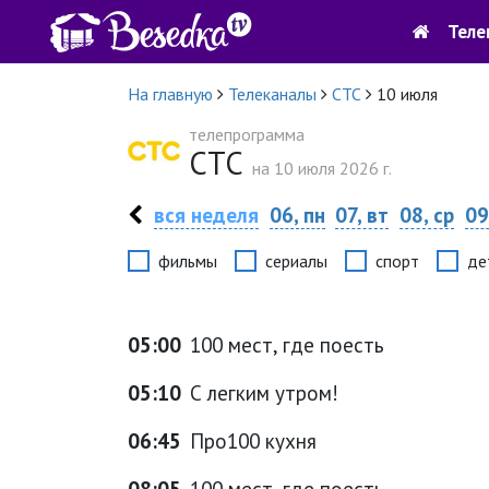
Теле
На главную
Телеканалы
СТС
10 июля
телепрограмма
СТС
на 10 июля 2026 г.
вся неделя
06, пн
07, вт
08, ср
09
фильмы
сериалы
спорт
де
05:00
100 мест, где поесть
05:10
С легким утром!
06:45
Про100 кухня
08:05
100 мест, где поесть