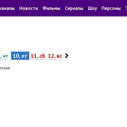
каналы
Новости
Фильмы
Сериалы
Шоу
Персоны
, чт
10, пт
11, сб
12, вс
тские