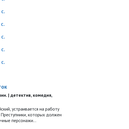
с.
с.
с.
с.
с.
ток
 мин. | детектив, комедия,
ский, устраивается на работу
. Преступники, которых должен
очные персонажи...