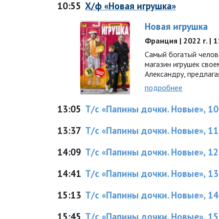
10:55
Х/ф «Новая игрушка»
Новая игрушка
Франция | 2022 г. | 
Самый богатый челов
магазин игрушек сво
Александру, предлага
подробнее
13:05
Т/с «Пaпины дочки. Нoвые», 10 
13:37
Т/с «Пaпины дочки. Нoвые», 11 
14:09
Т/с «Пaпины дочки. Нoвые», 12 
14:41
Т/с «Пaпины дочки. Нoвые», 13 
15:13
Т/с «Пaпины дочки. Нoвые», 14 
15:45
Т/с «Пaпины дочки. Нoвые», 15 