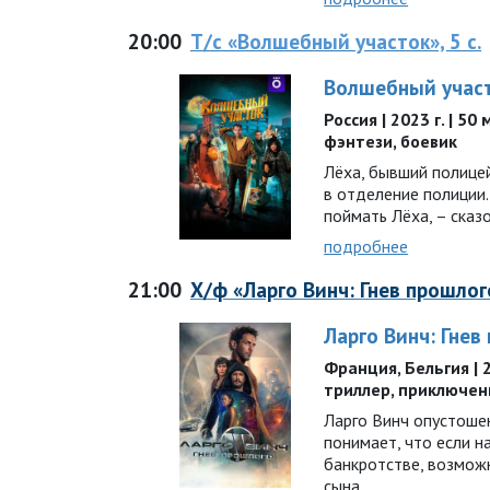
20:00
Т/с «Волшебный участок», 5 с.
Волшебный учас
Россия | 2023 г. | 50
фэнтези, боевик
Лёха, бывший полицей
в отделение полиции
поймать Лёха, – сказ
подробнее
21:00
Х/ф «Ларго Винч: Гнев прошлог
Ларго Винч: Гнев
Франция, Бельгия | 20
триллер, приключен
Ларго Винч опустоше
понимает, что если н
банкротстве, возможн
сына…