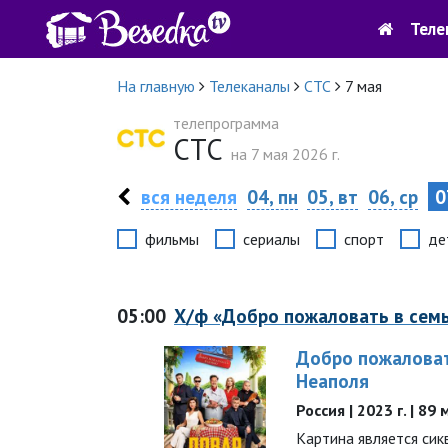
Теле
На главную
Телеканалы
СТС
7 мая
телепрограмма
СТС
на 7 мая 2026 г.
вся неделя
04, пн
05, вт
06, ср
0
фильмы
сериалы
спорт
де
05:00
Х/ф «Добро пожаловать в семь
Добро пожаловат
Неаполя
Россия | 2023 г. | 89
Картина является си