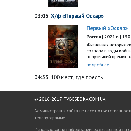
03:05
Х/ф «Первый Оскар»
Первый «Оскар»
Россия | 2022 г. | 13
Жизненная история к
создали в годы войн
получивший премию «
подробнее
04:55
100 мест, где поесть
© 2016-2017,
TVBESEDKA.COM.UA
Администрация сайта не несет ответственност
телепрограмме.
Использование информации, размещенной на 