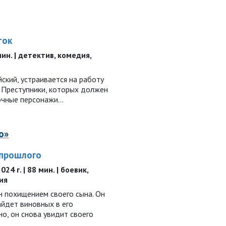
ток
 мин. | детектив, комедия,
ский, устраивается на работу
. Преступники, которых должен
очные персонажи...
о»
 прошлого
24 г. | 88 мин. | боевик,
ия
н похищением своего сына. Он
айдет виновных в его
о, он снова увидит своего