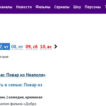
каналы
Новости
Фильмы
Сериалы
Шоу
Персоны
7, чт
08, пт
09, сб
10, вс
тские
ю: Повар из Неаполя»
ь в семью: Повар из
 мин. | комедия, криминал
квелом фильма «Добро