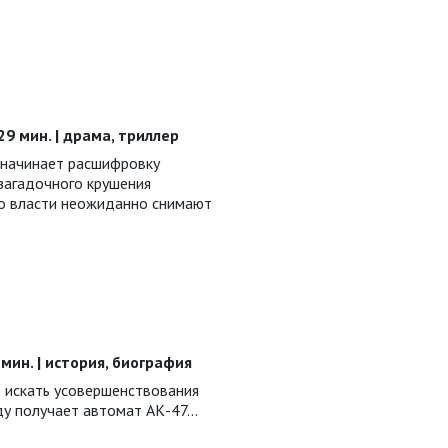
129 мин. | драма, триллер
 начинает расшифровку
загадочного крушения
но власти неожиданно снимают
4 мин. | история, биография
 искать усовершенствования
оду получает автомат АК-47…