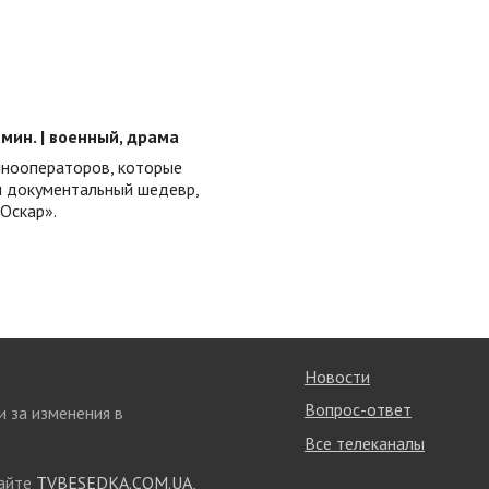
0 мин. | военный, драма
инооператоров, которые
ы документальный шедевр,
Оскар».
Новости
Вопрос-ответ
и за изменения в
Все телеканалы
сайте
TVBESEDKA.COM.UA
,