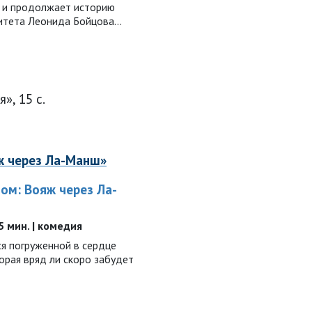
 и продолжает историю
итета Леонида Бойцова…
», 15 с.
ж через Ла-Манш»
ом: Вояж через Ла-
95 мин. | комедия
ся погруженной в сердце
торая вряд ли скоро забудет