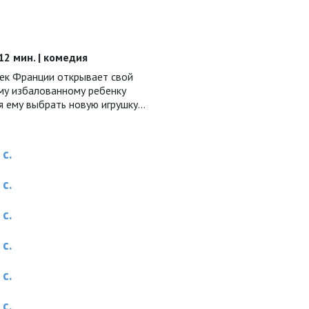
112 мин. | комедия
ек Франции открывает свой
ему избалованному ребенку
я ему выбрать новую игрушку…
с.
с.
с.
с.
с.
с.