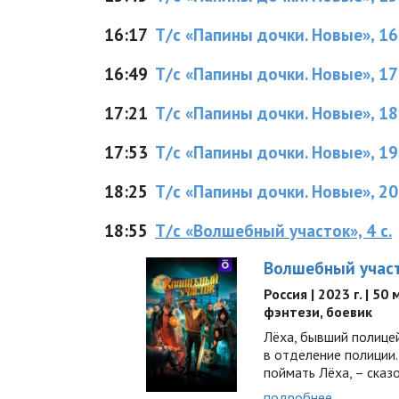
16:17
Т/с «Пaпины дочки. Нoвые», 16 
16:49
Т/с «Пaпины дочки. Нoвые», 17 
17:21
Т/с «Пaпины дочки. Нoвые», 18 
17:53
Т/с «Пaпины дочки. Нoвые», 19 
18:25
Т/с «Пaпины дочки. Нoвые», 20 
18:55
Т/с «Волшебный участок», 4 с.
Волшебный учас
Россия | 2023 г. | 50
фэнтези, боевик
Лёха, бывший полицей
в отделение полиции
поймать Лёха, – сказ
подробнее