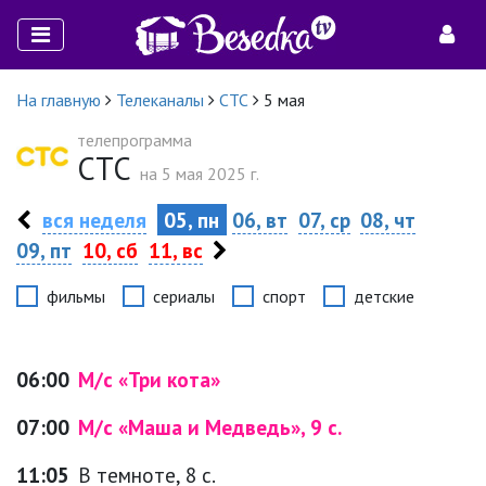
На главную
Телеканалы
СТС
5 мая
телепрограмма
СТС
на 5 мая 2025 г.
вся неделя
05, пн
06, вт
07, ср
08, чт
09, пт
10, сб
11, вс
фильмы
сериалы
спорт
детские
06:00
М/с «Три кота»
07:00
М/с «Маша и Медведь», 9 с.
11:05
В темноте, 8 с.