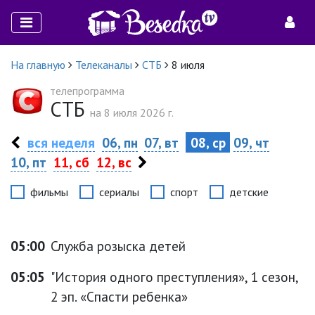
На главную
Телеканалы
СТБ
8 июля
телепрограмма
СТБ
на 8 июля 2026 г.
вся неделя
06, пн
07, вт
08, ср
09, чт
10, пт
11, сб
12, вс
фильмы
сериалы
спорт
детские
05:00
Служба розыска детей
05:05
"История одного преступления», 1 сезон,
2 эп. «Спасти ребенка»