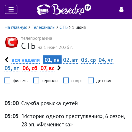
На главную
Телеканалы
СТБ
1 июня
телепрограмма
СТБ
на 1 июня 2026 г.
вся неделя
01, пн
02, вт
03, ср
04, чт
05, пт
06, сб
07, вс
фильмы
сериалы
спорт
детские
05:00
Служба розыска детей
05:05
"История одного преступления», 6 сезон,
28 эп. «Феменистка»