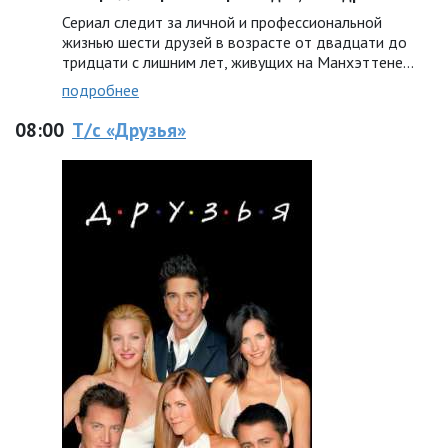
Сериал следит за личной и профессиональной
жизнью шести друзей в возрасте от двадцати до
тридцати с лишним лет, живущих на Манхэттене…
подробнее
08:00
Т/с «Друзья»