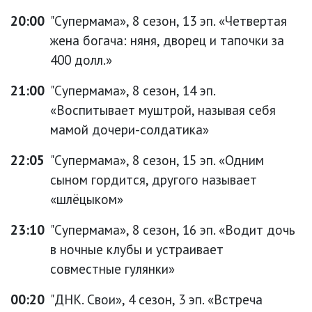
20:00
"Супермама», 8 сезон, 13 эп. «Четвертая
жена богача: няня, дворец и тапочки за
400 долл.»
21:00
"Супермама», 8 сезон, 14 эп.
«Воспитывает муштрой, называя себя
мамой дочери-солдатика»
22:05
"Супермама», 8 сезон, 15 эп. «Одним
сыном гордится, другого называет
«шлёцыком»
23:10
"Супермама», 8 сезон, 16 эп. «Водит дочь
в ночные клубы и устраивает
совместные гулянки»
00:20
"ДНК. Свои», 4 сезон, 3 эп. «Встреча