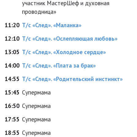
участник МастерШеф и духовная
проводница»
11:20
Т/с «След». «Маланка»
12:10
Т/с «След». «Ослепляющая любовь»
13:05
Т/с «След». «Холодное сердце»
14:00
Т/с «След». «Плата за брак»
14:55
Т/с «След». «Родительский инстинкт»
15:45
Супермама
16:50
Супермама
17:55
Супермама
18:55
Супермама