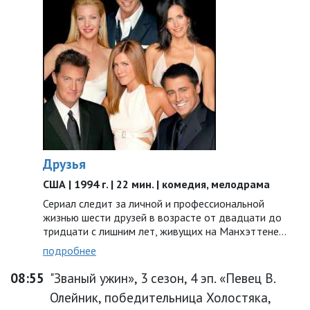
Друзья
США | 1994 г. | 22 мин. | комедия, мелодрама
Сериал следит за личной и профессиональной
жизнью шести друзей в возрасте от двадцати до
тридцати с лишним лет, живущих на Манхэттене…
подробнее
08:55
"Званый ужин», 3 сезон, 4 эп. «Певец В.
Олейник, победительница Холостяка,