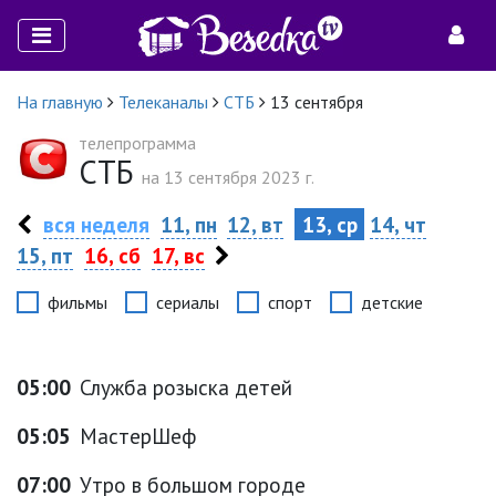
На главную
Телеканалы
СТБ
13 сентября
телепрограмма
СТБ
на 13 сентября 2023 г.
вся неделя
11, пн
12, вт
13, ср
14, чт
15, пт
16, сб
17, вс
фильмы
сериалы
спорт
детские
05:00
Служба розыска детей
05:05
МастерШеф
07:00
Утро в большом городе