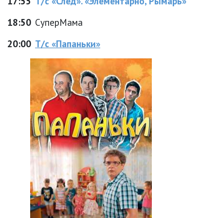
17:55
Т/с «След». «Элементарно, Рымарь»
18:50
СуперМама
20:00
Т/с «Папаньки»