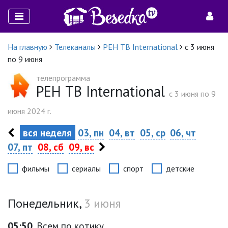
На главную
Телеканалы
РЕН ТВ International
с 3 июня
по 9 июня
телепрограмма
РЕН ТВ International
c 3 июня по 9
июня 2024 г.
вся неделя
03, пн
04, вт
05, ср
06, чт
07, пт
08, сб
09, вс
фильмы
сериалы
спорт
детские
Понедельник,
3 июня
05:50
Всем по котику