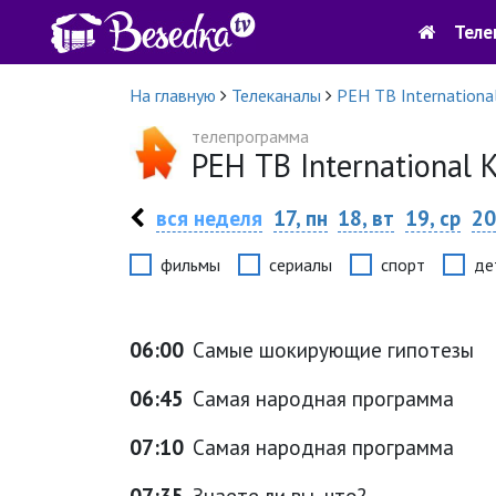
Теле
На главную
Телеканалы
РЕН ТВ Internationa
телепрограмма
РЕН ТВ International
вся неделя
17, пн
18, вт
19, ср
20
фильмы
сериалы
спорт
де
06:00
Самые шокирующие гипотезы
06:45
Самая народная программа
07:10
Самая народная программа
07:35
Знаете ли вы, что?