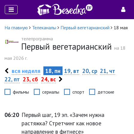
На главную
Телеканалы
Первый вегетарианский
18 мая
телепрограмма
Первый вегетарианский
на 18
мая 2026 г.
вся неделя
18, пн
19, вт
20, ср
21, чт
22, пт
23, сб
24, вс
фильмы
сериалы
спорт
детские
06:20
Первый шаг, 19 эп. «Зачем нужна
растяжка? Стретчинг как новое
направление в фитнесе»