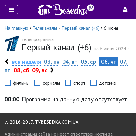
На главную
Телеканалы
Первый канал (+6)
6 июня
телепрограмма
Первый канал (+6)
на 6 июня 2024 г.
вся неделя
03, пн
04, вт
05, ср
06, чт
07,
пт
08, сб
09, вс
фильмы
сериалы
спорт
детские
00:00
Программа на данную дату отсутствует
© 2016-2017,
TVBESEDKA.COM.UA
Администрация сайта не несет ответственности за