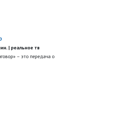
р
 мин. | реальное тв
говор» – это передача о