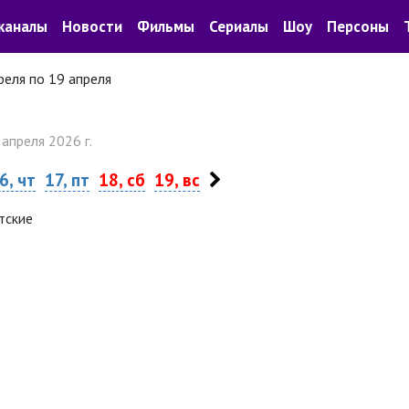
каналы
Новости
Фильмы
Сериалы
Шоу
Персоны
реля по 19 апреля
 апреля 2026 г.
6, чт
17, пт
18, сб
19, вс
тские