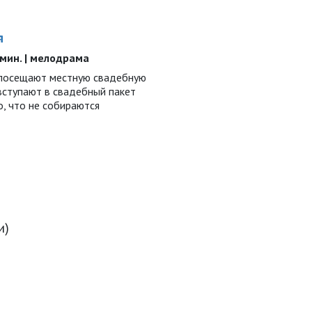
я
9 мин. | мелодрама
 посещают местную свадебную
 вступают в свадебный пакет
о, что не собираются
и)