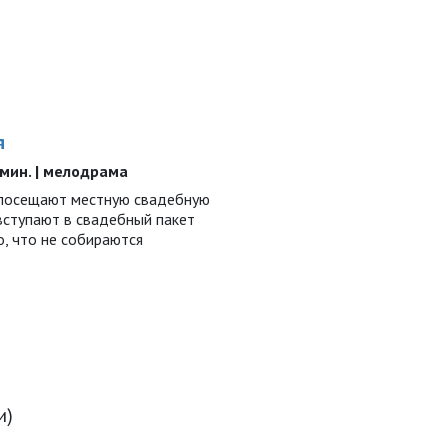
я
9 мин. | мелодрама
 посещают местную свадебную
 вступают в свадебный пакет
о, что не собираются
и)