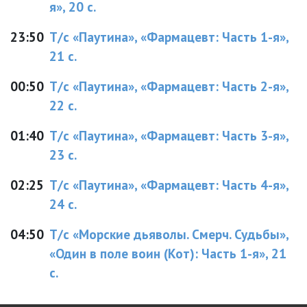
я», 20 с.
23:50
Т/с «Паутина», «Фармацевт: Часть 1-я»,
21 с.
00:50
Т/с «Паутина», «Фармацевт: Часть 2-я»,
22 с.
01:40
Т/с «Паутина», «Фармацевт: Часть 3-я»,
23 с.
02:25
Т/с «Паутина», «Фармацевт: Часть 4-я»,
24 с.
04:50
Т/с «Морские дьяволы. Смерч. Судьбы»,
«Один в поле воин (Кот): Часть 1-я», 21
с.