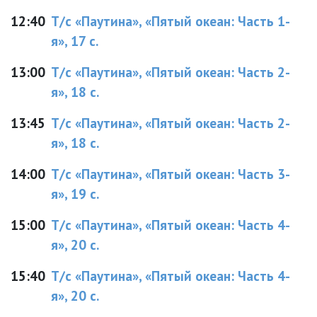
12:40
Т/с «Паутина», «Пятый океан: Часть 1-
я», 17 с.
13:00
Т/с «Паутина», «Пятый океан: Часть 2-
я», 18 с.
13:45
Т/с «Паутина», «Пятый океан: Часть 2-
я», 18 с.
14:00
Т/с «Паутина», «Пятый океан: Часть 3-
я», 19 с.
15:00
Т/с «Паутина», «Пятый океан: Часть 4-
я», 20 с.
15:40
Т/с «Паутина», «Пятый океан: Часть 4-
я», 20 с.