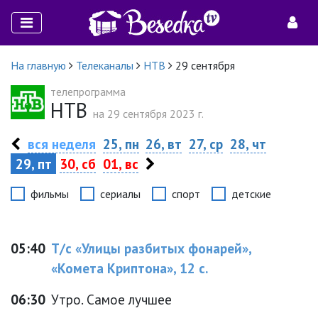
На главную
Телеканалы
НТВ
29 сентября
телепрограмма
НТВ
на 29 сентября 2023 г.
вся неделя
25, пн
26, вт
27, ср
28, чт
29, пт
30, сб
01, вс
фильмы
сериалы
спорт
детские
05:40
Т/с «Улицы разбитых фонарей»,
«Комета Криптона», 12 с.
06:30
Утро. Самое лучшее