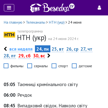
На главную
Телеканалы
НТН (укр)
24 июня
телепрограмма
НТН (укр)
на 24 июня 2024 г.
вся неделя
24, пн
25, вт
26, ср
27, чт
28, пт
29, сб
30, вс
фильмы
сериалы
спорт
детские
05:05
Таємниці кримінального світу
06:00
Речдок
08:45
Випадковий свідок. Навколо світу