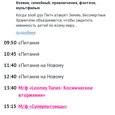
боевик, семейный, приключения, фэнтези,
мультфильм
Когда злой дух Питч атакует Землю, Бессмертные
Хранители объединяются, чтобы защитить
невинность детей по всему миру…
подробнее
09:50
єПитання
10:45
єПитання
11:40
єПитання на Новому
12:40
єПитання на Новому
13:40
М/ф «Looney Tunes: Космическое
вторжение»
15:15
М/ф «Суперпитомцы»