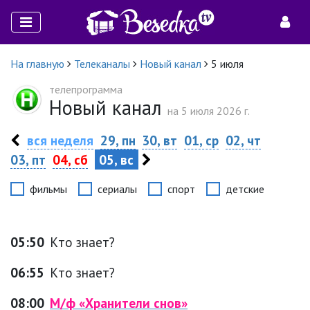
На главную
Телеканалы
Новый канал
5 июля
телепрограмма
Новый канал
на 5 июля 2026 г.
вся неделя
29, пн
30, вт
01, ср
02, чт
03, пт
04, сб
05, вс
фильмы
сериалы
спорт
детские
05:50
Кто знает?
06:55
Кто знает?
08:00
М/ф «Хранители снов»