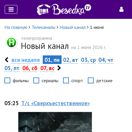
На главную
Телеканалы
Новый канал
1 июня
телепрограмма
Новый канал
на 1 июня 2026 г.
вся неделя
01, пн
02, вт
03, ср
04, чт
05, пт
06, сб
07, вс
фильмы
сериалы
спорт
детские
05:25
Т/с «Сверхъестественное»