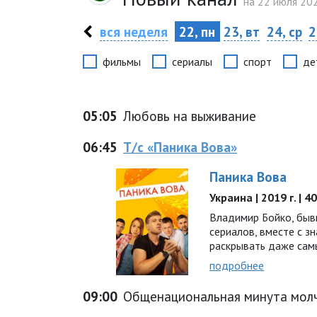
на 22 июля 202
вся неделя
22, пн
23, вт
24, ср
2
фильмы
сериалы
спорт
де
05:05
Любовь на выживание
06:45
Т/с «Паника Вова»
Паника Вова
Украина | 2019 г. | 
Владимир Бойко, быв
сериалов, вместе с з
раскрывать даже сам
подробнее
09:00
Общенациональная минута мол