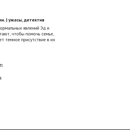
мин. | ужасы, детектив
ормальных явлений Эд и
тают, чтобы помочь семье,
ет темное присутствие в их
эп
я