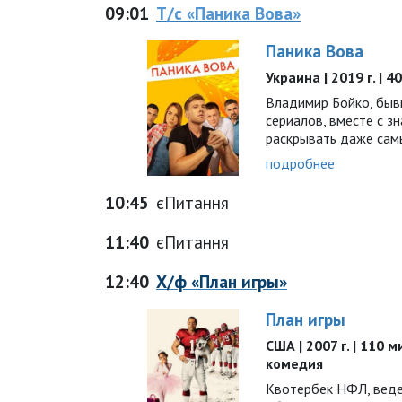
09:01
Т/с «Паника Вова»
Паника Вова
Украина | 2019 г. | 
Владимир Бойко, быв
сериалов, вместе с з
раскрывать даже сам
подробнее
10:45
єПитання
11:40
єПитання
12:40
Х/ф «План игры»
План игры
США | 2007 г. | 110 м
комедия
Квотербек НФЛ, веде