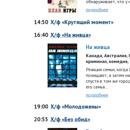
обнаруживает, что у 
подробнее
14:50
Х/ф «Крутящий момент»
16:40
Х/ф «На живца»
На живца
Канада, Австралия, СШ
криминал, комедия, 
Реакция семьи, когда
похищают, а затем н
спустя в том же горо
его семья…
подробнее
19:00
Х/ф «Молодожены»
20:55
Х/ф «Без обид»