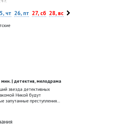
4 г.
5, чт
26, пт
27, сб
28, вс
тские
40 мин. | детектив, мелодрама
ший звезда детективных
накомой Никой будут
ые запутанные преступления…
чания