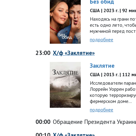
Без обид
США | 2023 г. | 92 ми
Находясь на грани по
есть одно лето, чтоб
мужчиной перед пос
подробнее
23:00
Х/ф «Заклятие»
Заклятие
США | 2013 г. | 112 
Исследователи паран
Лоррейн Уоррен рабо
которую терроризиру
фермерском доме...
подробнее
00:00
Обращение Президента Украин
00:10
Х/ф «Заклятие»