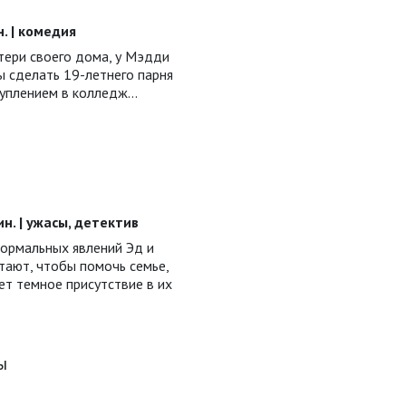
н. | комедия
тери своего дома, у Мэдди
ы сделать 19-летнего парня
туплением в колледж…
мин. | ужасы, детектив
ормальных явлений Эд и
тают, чтобы помочь семье,
ет темное присутствие в их
ы