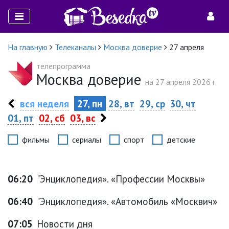
На главную
Телеканалы
Москва доверие
27 апреля
телепрограмма
Москва доверие
на 27 апреля 2026 г.
вся неделя
27, пн
28, вт
29, ср
30, чт
01, пт
02, сб
03, вс
фильмы
сериалы
спорт
детские
06:20
"Энциклопедия». «Профессии Москвы»
06:40
"Энциклопедия». «Автомобиль «Москвич»
07:05
Новости дня