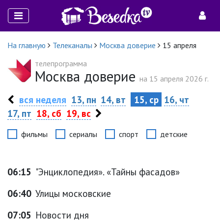
На главную
Телеканалы
Москва доверие
15 апреля
телепрограмма
Москва доверие
на 15 апреля 2026 г.
вся неделя
13, пн
14, вт
15, ср
16, чт
17, пт
18, сб
19, вс
фильмы
сериалы
спорт
детские
06:15
"Энциклопедия». «Тайны фасадов»
06:40
Улицы московские
07:05
Новости дня