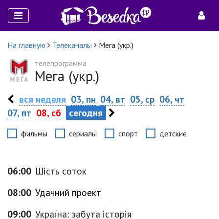
На главную
Телеканалы
Мега (укр.)
телепрограмма
Мега (укр.)
вся неделя
03, пн
04, вт
05, ср
06, чт
07, пт
08, сб
сегодня
фильмы
сериалы
спорт
детские
06:00
Шість соток
08:00
Удачний проект
09:00
Україна: забута історія