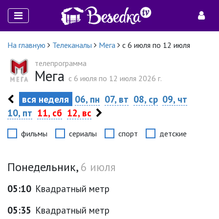
На главную
Телеканалы
Мега
с 6 июля по 12 июля
телепрограмма
Мега
c 6 июля по 12 июля 2026 г.
вся неделя
06, пн
07, вт
08, ср
09, чт
10, пт
11, сб
12, вс
фильмы
сериалы
спорт
детские
Понедельник,
6 июля
05:10
Квадратный метр
05:35
Квадратный метр