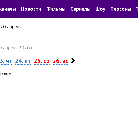
каналы
Новости
Фильмы
Сериалы
Шоу
Персоны
20 апреля
0 апреля 2026 г.
3, чт
24, пт
25, сб
26, вс
тские