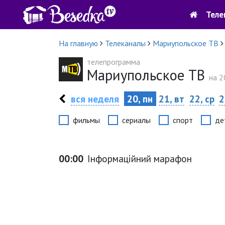
Теле
На главную
Телеканалы
Мариупольское ТВ
телепрограмма
Мариупольское ТВ
на 2
вся неделя
20, пн
21, вт
22, ср
2
фильмы
сериалы
спорт
де
00:00
Інформаційний марафон