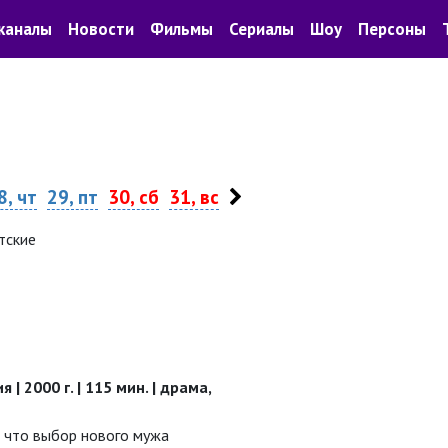
каналы
Новости
Фильмы
Сериалы
Шоу
Персоны
8, чт
29, пт
30, сб
31, вс
тские
| 2000 г. | 115 мин. | драма,
 что выбор нового мужа