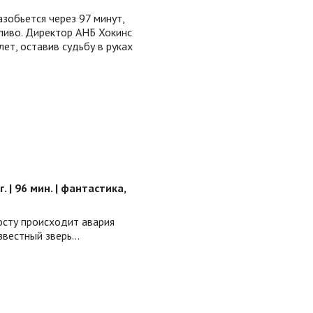
азобьется через 97 минут,
ливо. Директор АНБ Хокинс
лет, оставив судьбу в руках
. | 96 мин. | фантастика,
осту происходит авария
известный зверь…