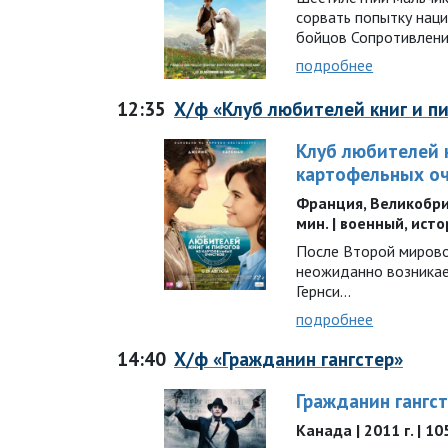
сорвать попытку наци
бойцов Сопротивлен
подробнее
12:35
Х/ф «Клуб любителей книг и п
Клуб любителей к
картофельных о
Франция, Великобрит
мин. | военный, ист
После Второй мирово
неожиданно возникае
Гернси...
подробнее
14:40
Х/ф «Гражданин гангстер»
Гражданин гангс
Канада | 2011 г. | 1