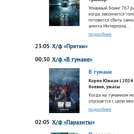
Угнанный Боинг 767 р
когда закончится топ
готовится сбить само
агента Интерпола…
подробнее
23:05
Х/ф «Прятки»
00:30
Х/ф «В тумане»
В тумане
Корея Южная | 2024 г
боевик, ужасы
Когда на туманном м
спускается с цепи не
подробнее
02:05
Х/ф «Паразиты»