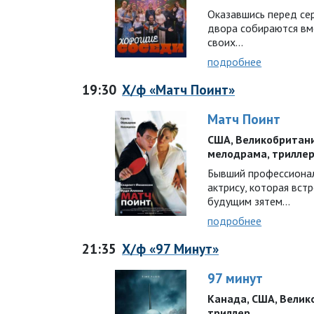
Оказавшись перед се
двора собираются вм
своих…
подробнее
19:30
Х/ф «Матч Поинт»
Матч Поинт
США, Великобритания 
мелодрама, трилле
Бывший профессионал
актрису, которая встр
будущим зятем…
подробнее
21:35
Х/ф «97 Минут»
97 минут
Канада, США, Великоб
триллер