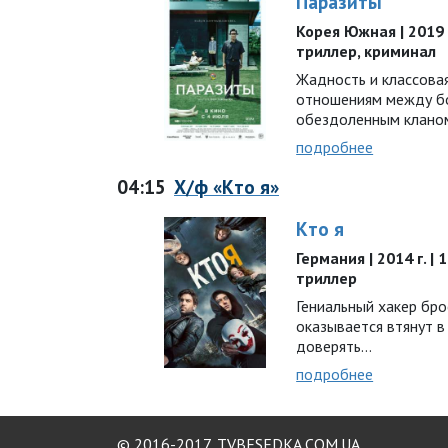
Паразиты
Корея Южная | 2019 г
триллер, криминал
Жадность и классова
отношениям между бо
обездоленным клано
подробнее
04:15
Х/ф «Кто я»
Кто я
Германия | 2014 г. | 
триллер
Гениальный хакер бро
оказывается втянут в 
доверять…
подробнее
© 2016-2017,
TVBESEDKA.COM.UA