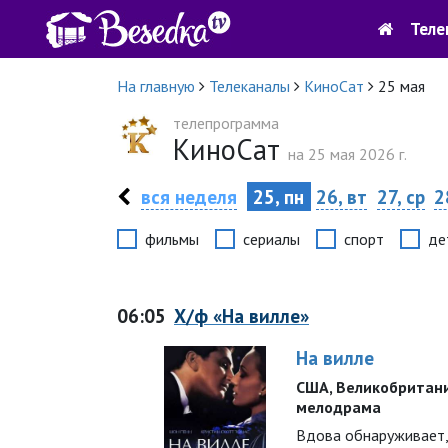
Теле
На главную
Телеканалы
КиноСат
25 мая
телепрограмма
КиноСат
на 25 мая 2026 г.
вся неделя
25, пн
26, вт
27, ср
2
фильмы
сериалы
спорт
де
06:05
Х/ф «На вилле»
На вилле
США, Великобритания 
мелодрама
Вдова обнаруживает,