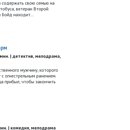
 содержать свою семью на
втобуса, ветеран Второй
н Бойд находит…
орм
1 мин. | детектив, мелодрама,
ственного мужчину, которого
 с огнестрельным ранением.
ца прибыл, чтобы закончить
1 мин. | комедия, мелодрама