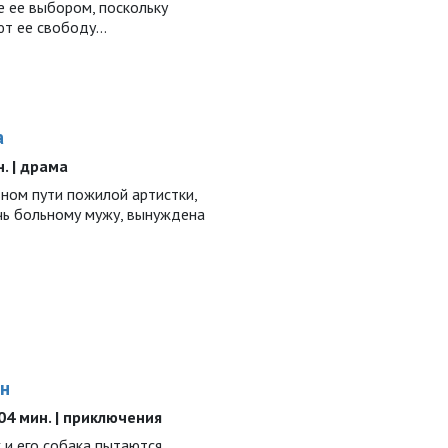
е ее выбором, поскольку
ют ее свободу…
а
н. | драма
ном пути пожилой артистки,
чь больному мужу, вынуждена
ян
104 мин. | приключения
 и его собака пытаются