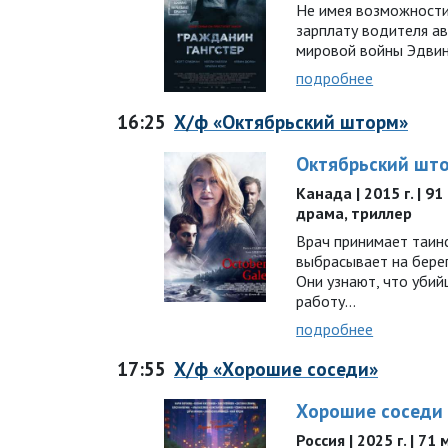
Не имея возможности
зарплату водителя а
мировой войны Эдви
подробнее
16:25
Х/ф «Октябрьский шторм»
Октябрьский шт
Канада | 2015 г. | 9
драма, триллер
Врач принимает таин
выбрасывает на берег
Они узнают, что убий
работу…
подробнее
17:55
Х/ф «Хорошие соседи»
Хорошие соседи
Россия | 2025 г. | 7