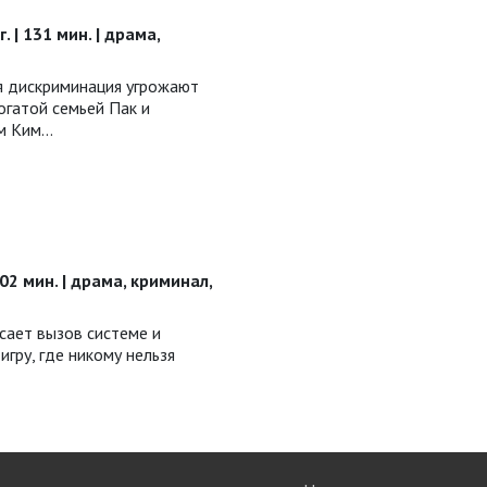
. | 131 мин. | драма,
я дискриминация угрожают
гатой семьей Пак и
м Ким…
102 мин. | драма, криминал,
сает вызов системе и
игру, где никому нельзя