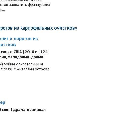
стов захватить французских
ия…
ирогов из картофельных очистков»
ниг и пирогов из
чистков
ания, США | 2018 г. | 124
ория, мелодрама, драма
й войны у писательницы
т связь с жителями острова
тер
05 мин. | драма, криминал