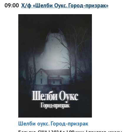
09:00
Х/ф «Шелби Оукс. Город-призрак»
Шелби оукс. Город-призрак