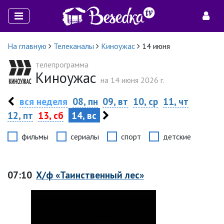
На главную
Телеканалы
Киноужас
14 июня
телепрограмма
Киноужас
на 14 июня 2026 г.
вся неделя
08, пн
09, вт
10, ср
11, чт
12, пт
13, сб
14, вс
фильмы
сериалы
спорт
детские
07:10
Х/ф «Таинственный лес»