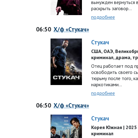
вынужден вернуться 
раскрыть заговор…
подробнее
06:50
Х/ф «Стукач»
Стукач
США, ОАЭ, Великобрит
криминал, драма, т
Отец работает под п
освободить своего сы
тюрьму после того, ка
наркотиками…
подробнее
06:50
Х/ф «Стукач»
Стукач
Корея Южная | 2025 г.
криминал