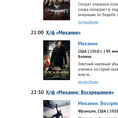
Солдат спецназа осу
снова попадает в тюр
операцию по борьбе 
подробнее
21:00
Х/ф «Механик»
Механик
США | 2010 г. | 93 ми
боевик
Элитный наемный уби
ученика, который свя
жертв…
подробнее
22:30
Х/ф «Механик: Воскрешение»
Механик: Воскре
Франция, США | 2016 