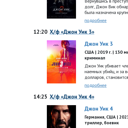
Вернувшись в престу
долг, Джон Вик обнар
была назначена круп
подробнее
12:20
Х/ф «Джон Уик 3»
Джон Уик 3
США | 2019 г. | 130 м
криминал
Джон Уик убивает чл
наемных убийц, и за
долларов, становитс
подробнее
14:25
Х/ф «Джон Уик 4»
Джон Уик 4
Германия, США | 2023 
триллер, боевик