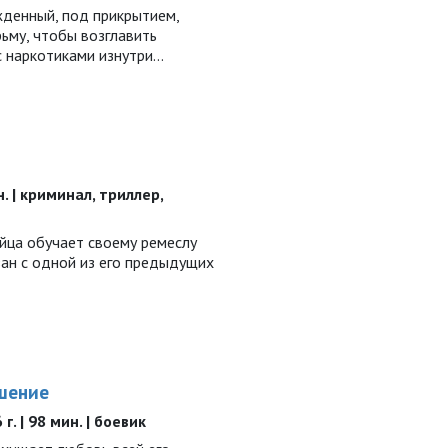
жденный, под прикрытием,
ьму, чтобы возглавить
с наркотиками изнутри…
н. | криминал, триллер,
йца обучает своему ремеслу
зан с одной из его предыдущих
шение
г. | 98 мин. | боевик