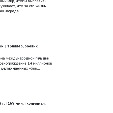
пный мир, чтобы выплатить
уживает, что за его жизнь
ная награда…
ин. | триллер, боевик,
ена международной гильдии
 вознограждение 14 миллионов
я целью наемных убий…
г. | 169 мин. | криминал,