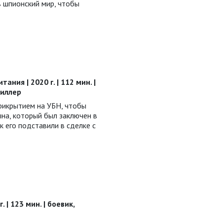
в шпионский мир, чтобы
ания | 2020 г. | 112 мин. |
риллер
рикрытием на УБН, чтобы
на, который был заключен в
к его подставили в сделке с
 | 123 мин. | боевик,