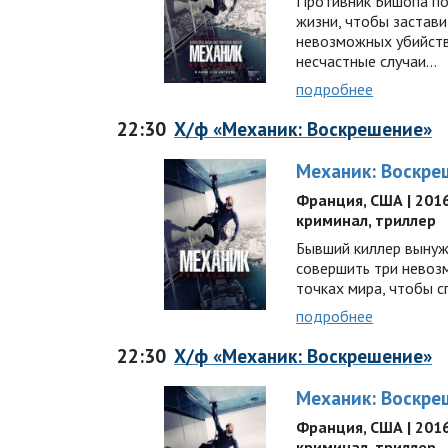
Противник Бишопа по
жизни, чтобы застави
невозможных убийств
несчастные случаи…
подробнее
22:30
Х/ф «Механик: Воскрешение»
Механик: Воскре
Франция, США | 2016 г
криминал, триллер
Бывший киллер вынужд
совершить три невоз
точках мира, чтобы 
подробнее
22:30
Х/ф «Механик: Воскрешение»
Механик: Воскре
Франция, США | 2016 г
криминал, триллер