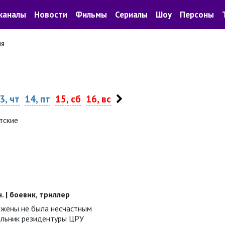
каналы
Новости
Фильмы
Сериалы
Шоу
Персоны
ля
3, чт
14, пт
15, сб
16, вс
тские
н. | боевик, триллер
о жены не была несчастным
альник резидентуры ЦРУ