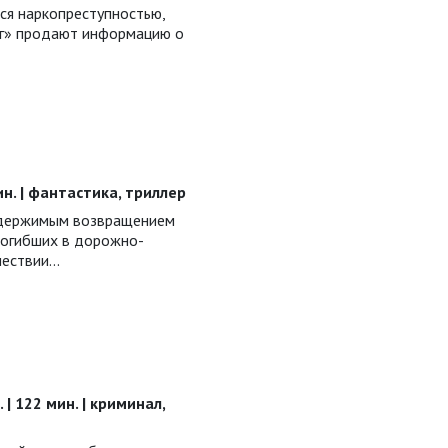
ся наркопреступностью,
г» продают информацию о
мин. | фантастика, триллер
одержимым возвращением
погибших в дорожно-
ствии...
. | 122 мин. | криминал,