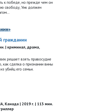
ь к победе, но прежде чем он
ою свободу, Уик должен
рагом…
анин»
й гражданин
мин. | криминал, драма,
век решает взять правосудие
о, как сделка о признании вины
з убийц его семьи.
 Канада | 2019 г. | 113 мин.
 триллер