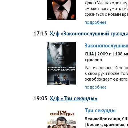
Джон Уик находит пут
сможет заслужить св
сразиться с новым в
подробнее
17:15
Х/ф «Законопослушный гражд
Законопослушны
США | 2009 г. | 108 
триллер
Разочарованный чело
в свои руки после тог
освобождает одного и
подробнее
19:05
Х/ф «Три секунды»
Три секунды
Великобритания, США,
| боевик, криминал,