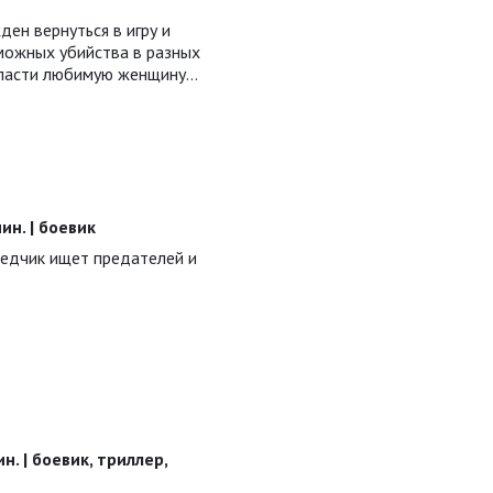
ен вернуться в игру и
можных убийства в разных
спасти любимую женщину…
мин. | боевик
едчик ищет предателей и
ин. | боевик, триллер,