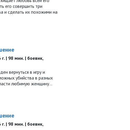
хищает любовь всей его
ть его совершить три
а и сделать их похожими на
шение
. | 98 мин. | боевик,
ен вернуться в игру и
можных убийства в разных
спасти любимую женщину…
шение
. | 98 мин. | боевик,