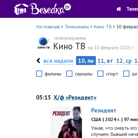
Теле
На главную
Телеканалы
Кино ТВ
10 февра
телепрограмма
Кино ТВ
на 10 февраля 2025 г.
вся неделя
10, пн
11, вт
12, ср
1
фильмы
сериалы
спорт
де
05:15
Х/ф «Резидент»
Резидент
США | 2024 г. | 97 ми
Узнав, что смерть ег
случаем, бывший нач