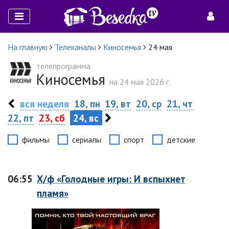
На главную
Телеканалы
Киносемья
24 мая
телепрограмма
Киносемья
на 24 мая 2026 г.
вся неделя
18, пн
19, вт
20, ср
21, чт
22, пт
23, сб
24, вс
фильмы
сериалы
спорт
детские
06:55
Х/ф «Голодные игры: И вспыхнет
пламя»