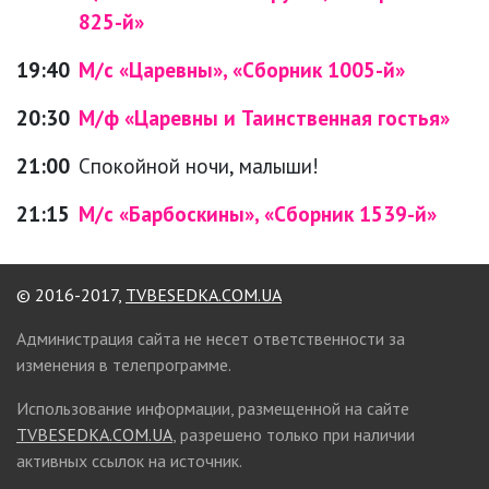
825-й»
19:40
М/с «Царевны», «Сборник 1005-й»
20:30
М/ф «Царевны и Таинственная гостья»
21:00
Спокойной ночи, малыши!
21:15
М/с «Барбоскины», «Сборник 1539-й»
© 2016-2017,
TVBESEDKA.COM.UA
Администрация сайта не несет ответственности за
изменения в телепрограмме.
Использование информации, размещенной на сайте
TVBESEDKA.COM.UA
, разрешено только при наличии
активных ссылок на источник.