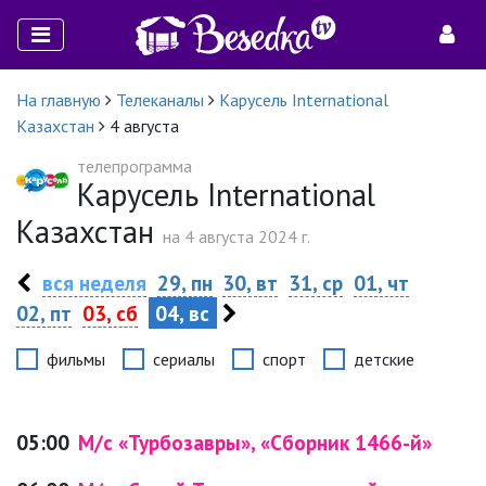
На главную
Телеканалы
Карусель International
Казахстан
4 августа
телепрограмма
Карусель International
Казахстан
на 4 августа 2024 г.
вся неделя
29, пн
30, вт
31, ср
01, чт
02, пт
03, сб
04, вс
фильмы
сериалы
спорт
детские
05:00
М/с «Турбозавры», «Сборник 1466-й»