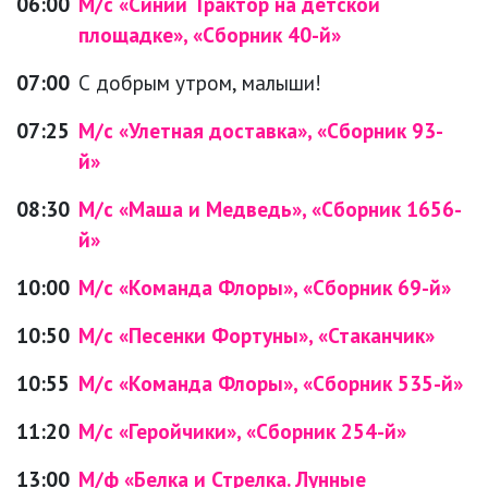
06:00
М/с «Синий Трактор на детской
площадке», «Сборник 40-й»
07:00
С добрым утром, малыши!
07:25
М/с «Улетная доставка», «Сборник 93-
й»
08:30
М/с «Маша и Медведь», «Сборник 1656-
й»
10:00
М/с «Команда Флоры», «Сборник 69-й»
10:50
М/с «Песенки Фортуны», «Стаканчик»
10:55
М/с «Команда Флоры», «Сборник 535-й»
11:20
М/с «Геройчики», «Сборник 254-й»
13:00
М/ф «Белка и Стрелка. Лунные