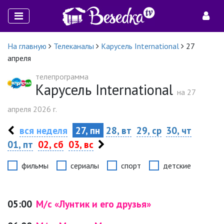
На главную
Телеканалы
Карусель International
27
апреля
телепрограмма
Карусель International
на 27
апреля 2026 г.
вся неделя
27, пн
28, вт
29, ср
30, чт
01, пт
02, сб
03, вс
фильмы
сериалы
спорт
детские
05:00
М/с «Лунтик и его друзья»