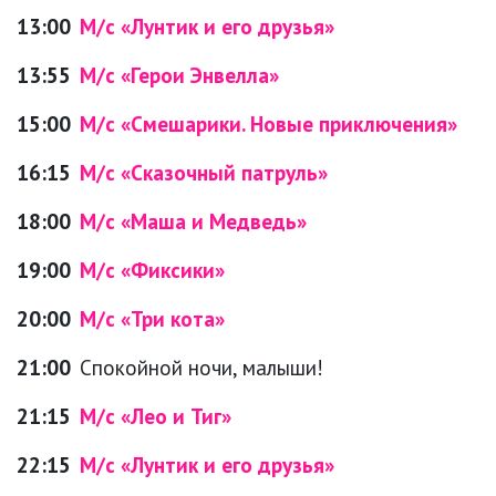
13:00
М/с «Лунтик и его друзья»
13:55
М/с «Герои Энвелла»
15:00
М/с «Смешарики. Новые приключения»
16:15
М/с «Сказочный патруль»
18:00
М/с «Маша и Медведь»
19:00
М/с «Фиксики»
20:00
М/с «Три кота»
21:00
Спокойной ночи, малыши!
21:15
М/с «Лео и Тиг»
22:15
М/с «Лунтик и его друзья»