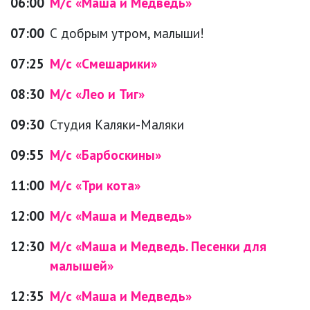
06:00
М/с «Маша и Медведь»
07:00
С добрым утром, малыши!
07:25
М/с «Смешарики»
08:30
М/с «Лео и Тиг»
09:30
Студия Каляки-Маляки
09:55
М/с «Барбоскины»
11:00
М/с «Три кота»
12:00
М/с «Маша и Медведь»
12:30
М/с «Маша и Медведь. Песенки для
малышей»
12:35
М/с «Маша и Медведь»