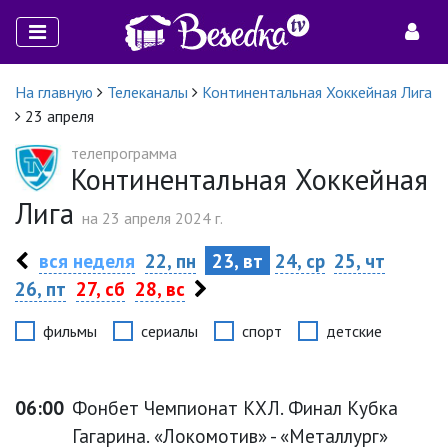
На главную
Телеканалы
Континентальная Хоккейная Лига
23 апреля
телепрограмма
Континентальная Хоккейная
Лига
на 23 апреля 2024 г.
вся неделя
22, пн
23, вт
24, ср
25, чт
26, пт
27, сб
28, вс
фильмы
сериалы
спорт
детские
06:00
Фонбет Чемпионат КХЛ. Финал Кубка
Гагарина. «Локомотив» - «Металлург»