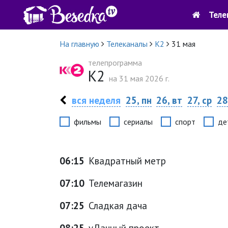
Теле
На главную
Телеканалы
К2
31 мая
телепрограмма
К2
на 31 мая 2026 г.
вся неделя
25, пн
26, вт
27, ср
28
фильмы
сериалы
спорт
де
06:15
Квадратный метр
07:10
Телемагазин
07:25
Сладкая дача
08:25
уДачный проект