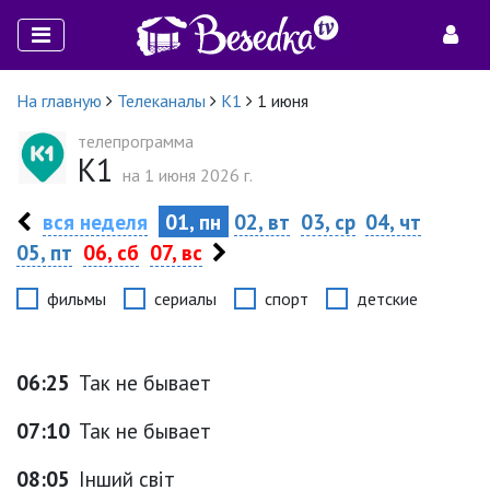
На главную
Телеканалы
К1
1 июня
телепрограмма
К1
на 1 июня 2026 г.
вся неделя
01, пн
02, вт
03, ср
04, чт
05, пт
06, сб
07, вс
фильмы
сериалы
спорт
детские
06:25
Так не бывает
07:10
Так не бывает
08:05
Інший світ