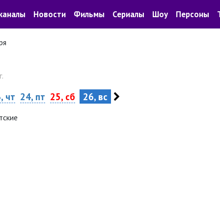
каналы
Новости
Фильмы
Сериалы
Шоу
Персоны
ря
.
, чт
24, пт
25, сб
26, вс
тские