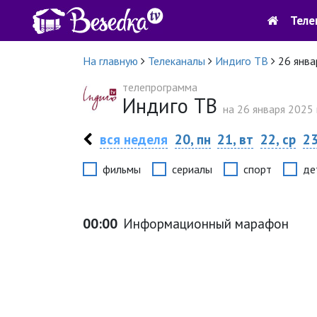
Теле
На главную
Телеканалы
Индиго ТВ
26 янва
телепрограмма
Индиго ТВ
на 26 января 2025 г
вся неделя
20, пн
21, вт
22, ср
23
фильмы
сериалы
спорт
де
00:00
Информационный марафон