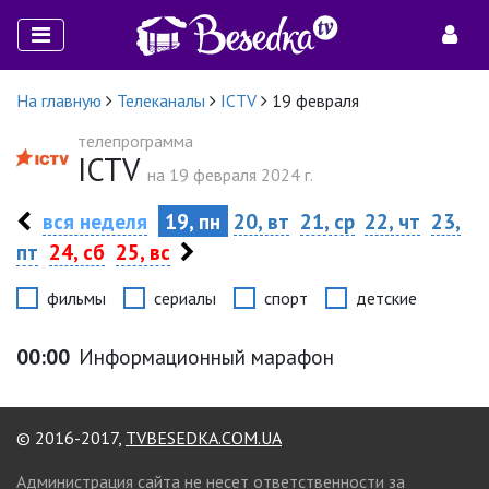
На главную
Телеканалы
ICTV
19 февраля
телепрограмма
ICTV
на 19 февраля 2024 г.
вся неделя
19, пн
20, вт
21, ср
22, чт
23,
пт
24, сб
25, вс
фильмы
сериалы
спорт
детские
00:00
Информационный марафон
© 2016-2017,
TVBESEDKA.COM.UA
Администрация сайта не несет ответственности за