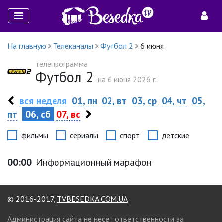
На главную
Телеканалы
Футбол 2
6 июня
телепрограмма
Футбол 2
на 6 июня 2026 г.
вся неделя
01, пн
02, вт
03, ср
04, чт
05,
пт
06, сб
07, вс
фильмы
сериалы
спорт
детские
00:00
Информационный марафон
© 2016-2017,
TVBESEDKA.COM.UA
Администрация сайта не несет ответственности за