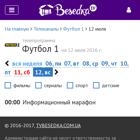
На главную
Телеканалы
Футбол 1
12 июля
телепрограмма
Футбол 1
на 12 июля 2026 г.
вся неделя
06, пн
07, вт
08, ср
09, чт
10,
пт
11, сб
12, вс
фильмы
сериалы
спорт
детские
00:00
Информационный марафон
© 2016-2017,
TVBESEDKA.COM.UA
Администрация сайта не несет ответственности за