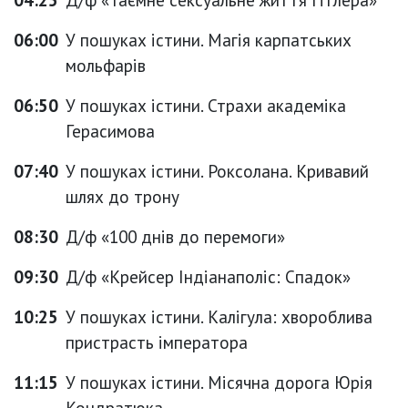
06:00
У пошуках істини. Магія карпатських
мольфарів
06:50
У пошуках істини. Страхи академіка
Герасимова
07:40
У пошуках істини. Роксолана. Кривавий
шлях до трону
08:30
Д/ф «100 днів до перемоги»
09:30
Д/ф «Крейсер Індіанаполіс: Спадок»
10:25
У пошуках істини. Калігула: хвороблива
пристрасть імператора
11:15
У пошуках істини. Місячна дорога Юрія
Кондратюка