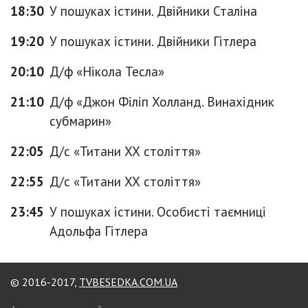
18:30
У пошуках істини. Двійники Сталіна
19:20
У пошуках істини. Двійники Гітлера
20:10
Д/ф «Нікола Тесла»
21:10
Д/ф «Джон Філіп Холланд. Винахідник
субмарин»
22:05
Д/с «Титани ХХ століття»
22:55
Д/с «Титани ХХ століття»
23:45
У пошуках істини. Особисті таємниці
Адольфа Гітлера
© 2016-2017,
TVBESEDKA.COM.UA