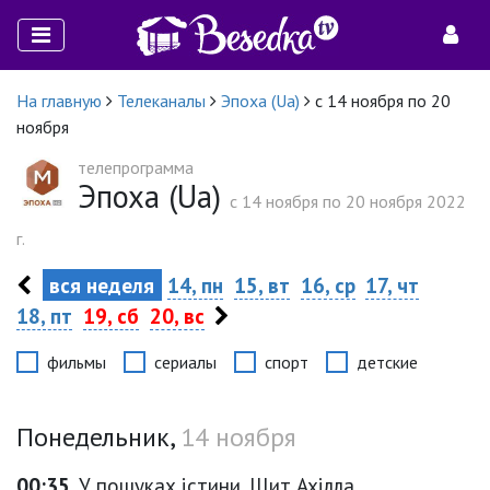
На главную
Телеканалы
Эпоха (Ua)
с 14 ноября по 20
ноября
телепрограмма
Эпоха (Ua)
c 14 ноября по 20 ноября 2022
г.
вся неделя
14, пн
15, вт
16, ср
17, чт
18, пт
19, сб
20, вс
фильмы
сериалы
спорт
детские
Понедельник,
14 ноября
00:35
У пошуках істини. Щит Ахілла