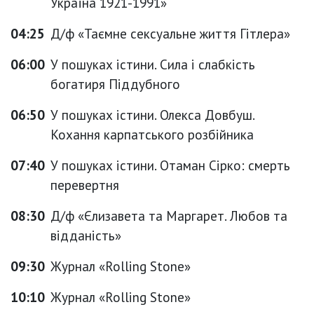
Україна 1921-1991»
04:25
Д/ф «Таємне сексуальне життя Гітлера»
06:00
У пошуках істини. Сила і слабкість
богатиря Піддубного
06:50
У пошуках істини. Олекса Довбуш.
Кохання карпатського розбійника
07:40
У пошуках істини. Отаман Сірко: смерть
перевертня
08:30
Д/ф «Єлизавета та Маргарет. Любов та
відданість»
09:30
Журнал «Rolling Stone»
10:10
Журнал «Rolling Stone»