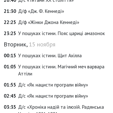
21:30
Д/ф «Дж. Ф. Кеннеді»
22:25
Д/ф «Жінки Джона Кеннеді»
23:25
У пошуках істини. Пояс цариці амазонок
Вторник,
15 ноября
00:15
У пошуках істини. Щит Ахілла
01:05
У пошуках істини. Магічний меч варвара
Аттіли
01:55
Д/с «Як нацисти програли війну»
02:45
Д/с «Як нацисти програли війну»
03:35
Д/с «Хроніка надій та ілюзій. Радянська