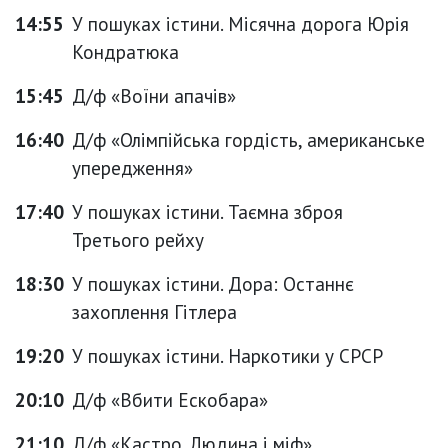
14:55
У пошуках істини. Місячна дорога Юрія
Кондратюка
15:45
Д/ф «Воїни апачів»
16:40
Д/ф «Олімпійська гордість, американське
упередження»
17:40
У пошуках істини. Таємна зброя
Третього рейху
18:30
У пошуках істини. Дора: Останнє
захоплення Гітлера
19:20
У пошуках істини. Наркотики у СРСР
20:10
Д/ф «Вбити Ескобара»
21:10
Д/ф «Кастро. Людина і міф»