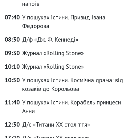
напоїв
07:40
У пошуках істини. Привид Івана
Федорова
08:30
Д/ф «Дж. Ф. Кеннеді»
09:30
Журнал «Rolling Stone»
10:10
Журнал «Rolling Stone»
10:50
У пошуках істини. Космічна драма: від
козаків до Корольова
11:40
У пошуках істини. Корабель принцеси
Анни
12:30
Д/с «Титани ХХ століття»
13:20
Д/с «Титани ХХ століття»