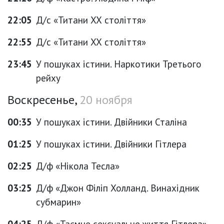
22:05
Д/с «Титани ХХ століття»
22:55
Д/с «Титани ХХ століття»
23:45
У пошуках істини. Наркотики Третього
рейху
Воскресенье,
20 ноября
00:35
У пошуках істини. Двійники Сталіна
01:25
У пошуках істини. Двійники Гітлера
02:25
Д/ф «Нікола Тесла»
03:25
Д/ф «Джон Філіп Холланд. Винахідник
субмарин»
04:25
Д/ф «Таємне сексуальне життя Гітлера»