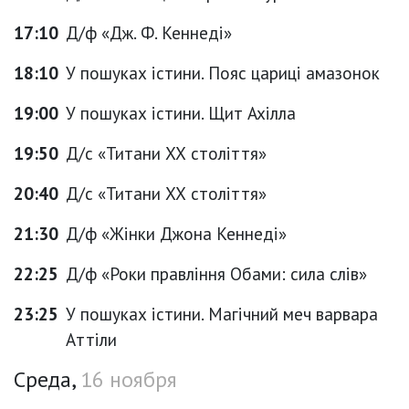
17:10
Д/ф «Дж. Ф. Кеннеді»
18:10
У пошуках істини. Пояс цариці амазонок
19:00
У пошуках істини. Щит Ахілла
19:50
Д/с «Титани ХХ століття»
20:40
Д/с «Титани ХХ століття»
21:30
Д/ф «Жінки Джона Кеннеді»
22:25
Д/ф «Роки правління Обами: сила слів»
23:25
У пошуках істини. Магічний меч варвара
Аттіли
Среда,
16 ноября