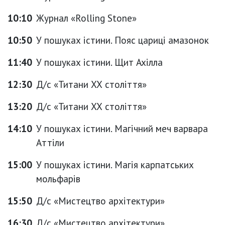
10:10
Журнал «Rolling Stone»
10:50
У пошуках істини. Пояс цариці амазонок
11:40
У пошуках істини. Щит Ахілла
12:30
Д/с «Титани ХХ століття»
13:20
Д/с «Титани ХХ століття»
14:10
У пошуках істини. Магічний меч варвара
Аттіли
15:00
У пошуках істини. Магія карпатських
мольфарів
15:50
Д/с «Мистецтво архітектури»
16:30
Д/с «Мистецтво архітектури»