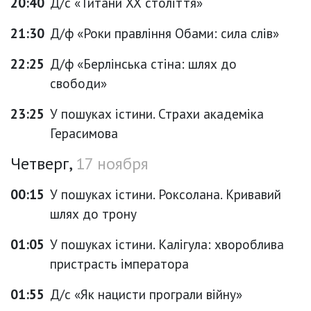
20:40
Д/с «Титани ХХ століття»
21:30
Д/ф «Роки правління Обами: сила слів»
22:25
Д/ф «Берлінська стіна: шлях до
свободи»
23:25
У пошуках істини. Страхи академіка
Герасимова
Четверг,
17 ноября
00:15
У пошуках істини. Роксолана. Кривавий
шлях до трону
01:05
У пошуках істини. Калігула: хвороблива
пристрасть імператора
01:55
Д/с «Як нацисти програли війну»