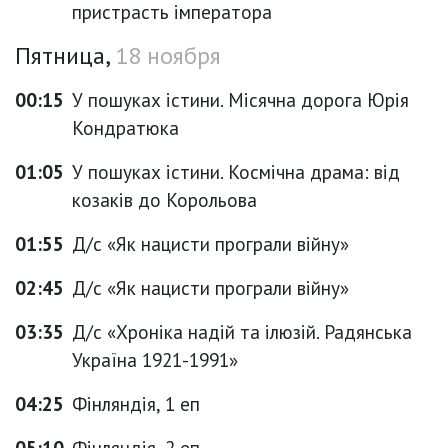
пристрасть імператора
Пятница,
18 ноября
00:15
У пошуках істини. Місячна дорога Юрія
Кондратюка
01:05
У пошуках істини. Космічна драма: від
козаків до Корольова
01:55
Д/с «Як нацисти програли війну»
02:45
Д/с «Як нацисти програли війну»
03:35
Д/с «Хроніка надій та ілюзій. Радянська
Україна 1921-1991»
04:25
Фінляндія, 1 еп
05:10
Фінляндія, 2 еп