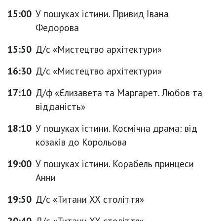
15:00
У пошуках істини. Привид Івана
Федорова
15:50
Д/с «Мистецтво архітектури»
16:30
Д/с «Мистецтво архітектури»
17:10
Д/ф «Єлизавета та Маргарет. Любов та
відданість»
18:10
У пошуках істини. Космічна драма: від
козаків до Корольова
19:00
У пошуках істини. Корабель принцеси
Анни
19:50
Д/с «Титани ХХ століття»
20:40
Д/с «Титани ХХ століття»