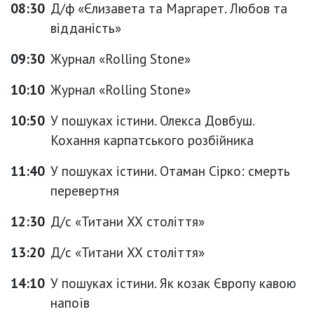
08:30
Д/ф «Єлизавета та Маргарет. Любов та
відданість»
09:30
Журнал «Rolling Stone»
10:10
Журнал «Rolling Stone»
10:50
У пошуках істини. Олекса Довбуш.
Кохання карпатського розбійника
11:40
У пошуках істини. Отаман Сірко: смерть
перевертня
12:30
Д/с «Титани ХХ століття»
13:20
Д/с «Титани ХХ століття»
14:10
У пошуках істини. Як козак Європу кавою
напоїв