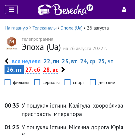
На главную
Телеканалы
Эпоха (Ua)
26 августа
телепрограмма
Эпоха (Ua)
на 26 августа 2022 г.
вся неделя
22, пн
23, вт
24, ср
25, чт
26, пт
27, сб
28, вс
фильмы
сериалы
спорт
детские
00:35
У пошуках істини. Калігула: хвороблива
пристрасть імператора
01:25
У пошуках істини. Місячна дорога Юрія