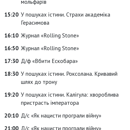
мольфарів
15:20
У пошуках істини. Страхи академіка
Герасимова
16:10
Журнал «Rolling Stone»
16:50
Журнал «Rolling Stone»
17:30
Д/ф «Вбити Ескобара»
18:30
У пошуках істини. Роксолана. Кривавий
шлях до трону
19:20
У пошуках істини. Калігула: хвороблива
пристрасть імператора
20:10
Д/с «Як нацисти програли війну»
21:00
Д/с «Як нацисти програли війну»