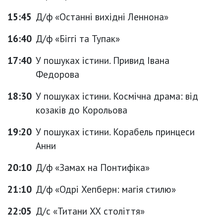
15:45
Д/ф «Останні вихідні Леннона»
16:40
Д/ф «Біггі та Тупак»
17:40
У пошуках істини. Привид Івана
Федорова
18:30
У пошуках істини. Космічна драма: від
козаків до Корольова
19:20
У пошуках істини. Корабель принцеси
Анни
20:10
Д/ф «Замах на Понтифіка»
21:10
Д/ф «Одрі Хепберн: магія стилю»
22:05
Д/с «Титани ХХ століття»