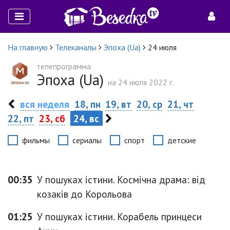
На главную
Телеканалы
Эпоха (Ua)
24 июля
телепрограмма
Эпоха (Ua)
на 24 июля 2022 г.
вся неделя
18, пн
19, вт
20, ср
21, чт
22, пт
23, сб
24, вс
фильмы
сериалы
спорт
детские
00:35
У пошуках істини. Космічна драма: від
козаків до Корольова
01:25
У пошуках істини. Корабель принцеси