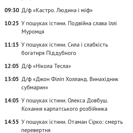
09:30
Д/ф «Кастро. Людина і міф»
10:25
У пошуках істини. Подвійна слава Іллі
Муромця
11:15
У пошуках істини. Сила і слабкість
богатиря Піддубного
12:05
Д/ф «Нікола Тесла»
13:05
Д/ф «Джон Філіп Холланд. Винахідник
субмарин»
14:05
У пошуках істини. Олекса Довбуш.
Кохання карпатського розбійника
14:55
У пошуках істини. Отаман Сірко: смерть
перевертня