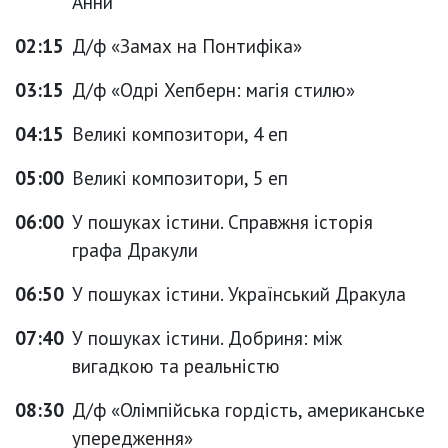
Анни
02:15
Д/ф «Замах на Понтифіка»
03:15
Д/ф «Одрі Хепберн: магія стилю»
04:15
Великі композитори, 4 еп
05:00
Великі композитори, 5 еп
06:00
У пошуках істини. Справжня історія
графа Дракули
06:50
У пошуках істини. Український Дракула
07:40
У пошуках істини. Добриня: між
вигадкою та реальністю
08:30
Д/ф «Олімпійська гордість, американське
упередження»