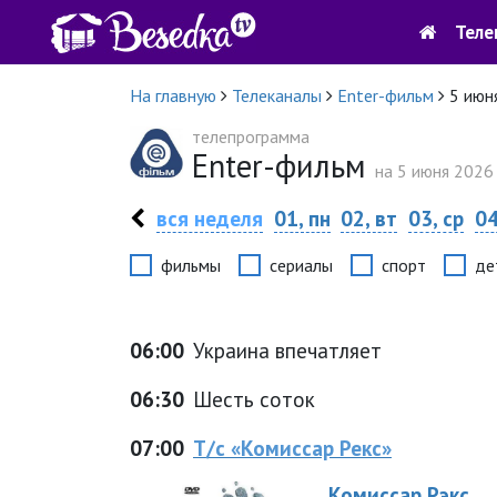
Теле
На главную
Телеканалы
Enter-фильм
5 июн
телепрограмма
Enter-фильм
на 5 июня 2026 
вся неделя
01, пн
02, вт
03, ср
04
фильмы
сериалы
спорт
де
06:00
Украина впечатляет
06:30
Шесть соток
07:00
Т/с «Комиссар Рекс»
Комиссар Рэкс