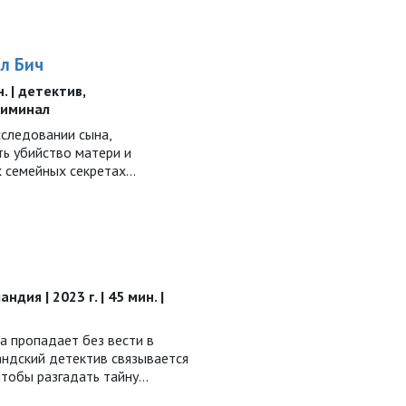
л Бич
н. | детектив,
риминал
сследовании сына,
ть убийство матери и
х семейных секретах…
ндия | 2023 г. | 45 мин. |
а пропадает без вести в
андский детектив связывается
чтобы разгадать тайну…