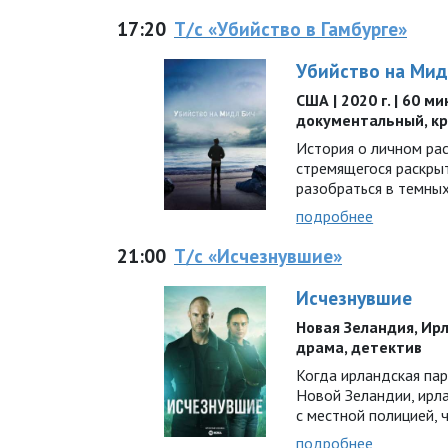
17:20
Т/с «Убийство в Гамбурге»
Убийство на Мид
США | 2020 г. | 60 ми
документальный, к
История о личном ра
стремящегося раскры
разобраться в темны
подробнее
21:00
Т/с «Исчезнувшие»
Исчезнувшие
Новая Зеландия, Ирла
драма, детектив
Когда ирландская пар
Новой Зеландии, ирл
с местной полицией, 
подробнее