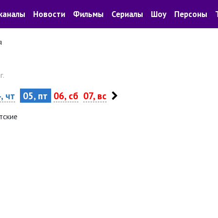
каналы
Новости
Фильмы
Сериалы
Шоу
Персоны
я
г.
, чт
05, пт
06, сб
07, вс
тские