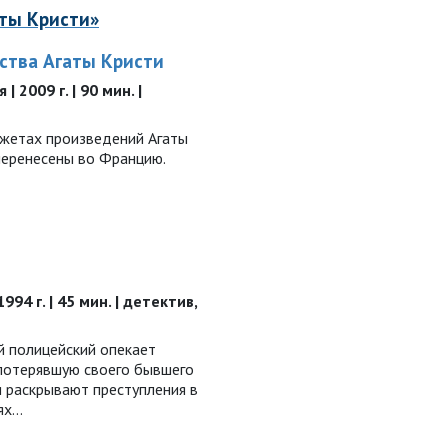
аты Кристи»
ства Агаты Кристи
 2009 г. | 90 мин. |
южетах произведений Агаты
перенесены во Францию.
994 г. | 45 мин. | детектив,
 полицейский опекает
 потерявшую своего бывшего
и раскрывают преступления в
тях…