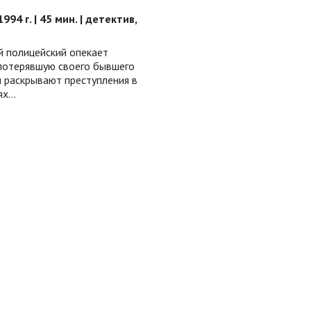
994 г. | 45 мин. | детектив,
 полицейский опекает
 потерявшую своего бывшего
и раскрывают преступления в
тях…