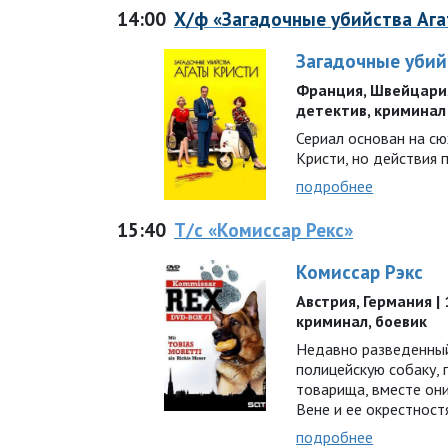
14:00
Х/ф «Загадочные убийства Аг
Загадочные убий
Франция, Швейцария |
детектив, криминал
Сериал основан на с
Кристи, но действия 
подробнее
15:40
Т/с «Комиссар Рекс»
Комиссар Рэкс
Австрия, Германия | 1
криминал, боевик
Недавно разведенный
полицейскую собаку,
товарища, вместе он
Вене и ее окрестнос
подробнее