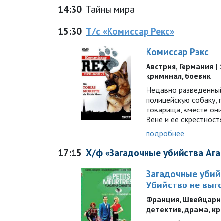
14:30
Тайны мира
15:30
Т/с «Комиссар Рекс»
Комиссар Рэкс
Австрия, Германия | 1
криминал, боевик
Недавно разведенный
полицейскую собаку,
товарища, вместе он
Вене и ее окрестнос
подробнее
17:15
Х/ф «Загадочные убийства Ага
Загадочные убий
Убийство не выг
Франция, Швейцария |
детектив, драма, к