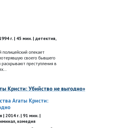
994 г. | 45 мин. | детектив,
 полицейский опекает
 потерявшую своего бывшего
и раскрывают преступления в
тях…
ты Кристи: Убийство не выгодно»
ства Агаты Кристи:
одно
 2014 г. | 91 мин. |
риминал, комедия