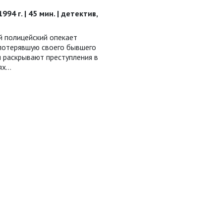
994 г. | 45 мин. | детектив,
 полицейский опекает
 потерявшую своего бывшего
и раскрывают преступления в
тях…