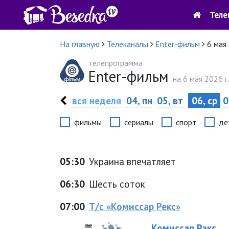
Теле
На главную
Телеканалы
Enter-фильм
6 мая
телепрограмма
Enter-фильм
на 6 мая 2026 г.
вся неделя
04, пн
05, вт
06, ср
0
фильмы
сериалы
спорт
де
05:30
Украина впечатляет
06:30
Шесть соток
07:00
Т/с «Комиссар Рекс»
Комиссар Рэкс