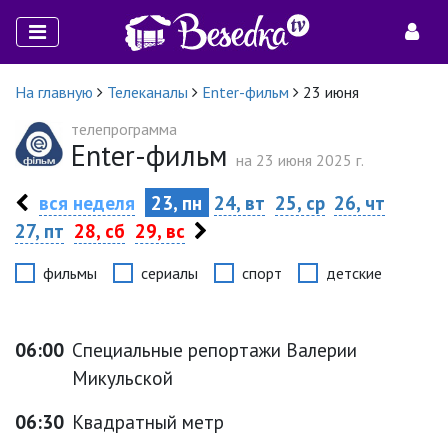
На главную
Телеканалы
Enter-фильм
23 июня
телепрограмма
Enter-фильм
на 23 июня 2025 г.
вся неделя
23, пн
24, вт
25, ср
26, чт
27, пт
28, сб
29, вс
фильмы
сериалы
спорт
детские
06:00
Специальные репортажи Валерии
Микульской
06:30
Квадратный метр