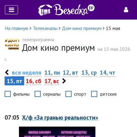
На главную
Телеканалы
Дом кино премиум
15 мая
телепрограмма
Дом кино премиум
на 15 мая 2026
г.
вся неделя
11, пн
12, вт
13, ср
14, чт
15, пт
16, сб
17, вс
фильмы
сериалы
спорт
детские
07:05
Х/ф «За гранью реальности»