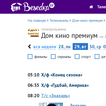
Теле
На главную
Телеканалы
Дом кино премиум
телепрограмма
Дом кино премиум
на 
вся неделя
28, пн
29, вт
30, ср
0
фильмы
сериалы
спорт
де
05:10
Х/ф «Конец сезона»
06:35
Х/ф «Гудбай, Америка»
08:20
Т/с «Знахарь»
Знахарь