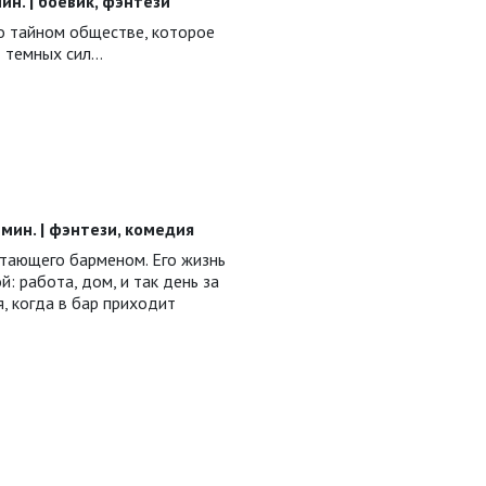
 мин. | боевик, фэнтези
о тайном обществе, которое
 темных сил…
0 мин. | фэнтези, комедия
тающего барменом. Его жизнь
: работа, дом, и так день за
я, когда в бар приходит
…