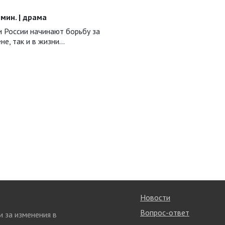
5 мин. | драма
и России начинают борьбу за
не, так и в жизни…
Новости
Вопрос-ответ
и за изменения в