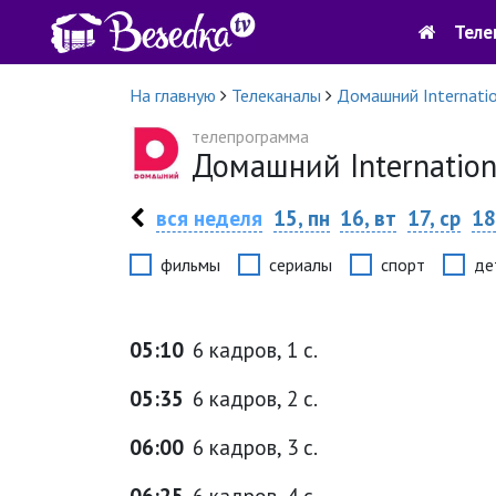
Теле
На главную
Телеканалы
Домашний Internati
телепрограмма
Домашний Internatio
вся неделя
15, пн
16, вт
17, ср
18
фильмы
сериалы
спорт
де
05:10
6 кадров, 1 с.
05:35
6 кадров, 2 с.
06:00
6 кадров, 3 с.
06:25
6 кадров, 4 с.