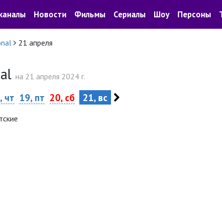
каналы
Новости
Фильмы
Сериалы
Шоу
Персоны
onal
21 апреля
nal
на 21 апреля 2024 г.
, чт
19, пт
20, сб
21, вс
тские