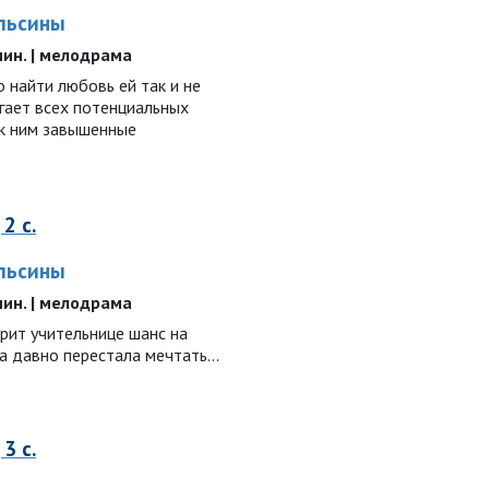
ельсины
 мин. | мелодрама
о найти любовь ей так и не
гает всех потенциальных
 к ним завышенные
2 с.
ельсины
 мин. | мелодрама
рит учительнице шанс на
а давно перестала мечтать...
3 с.