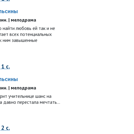
ельсины
 мин. | мелодрама
о найти любовь ей так и не
гает всех потенциальных
 к ним завышенные
1 с.
ельсины
 мин. | мелодрама
рит учительнице шанс на
а давно перестала мечтать...
2 с.