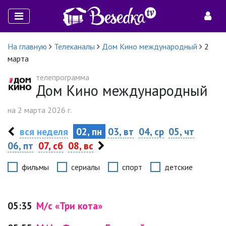
На главную
Телеканалы
Дом Кино международный
2
марта
телепрограмма
Дом Кино международный
на 2 марта 2026 г.
вся неделя
02, пн
03, вт
04, ср
05, чт
06, пт
07, сб
08, вс
фильмы
сериалы
спорт
детские
05:35
М/с «Три кота»