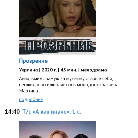
Прозрение
Украина | 2020 г. | 45 мин. | мелодрама
Анна, выйдя замуж за мужчину старше себя,
неожиданно влюбляется в молодого красавца
Мартина...
подробнее
14:40
Т/с «А как иначе», 1 с.