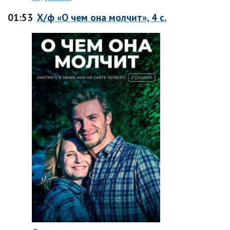
01:53
Х/ф «О чем она молчит», 4 с.