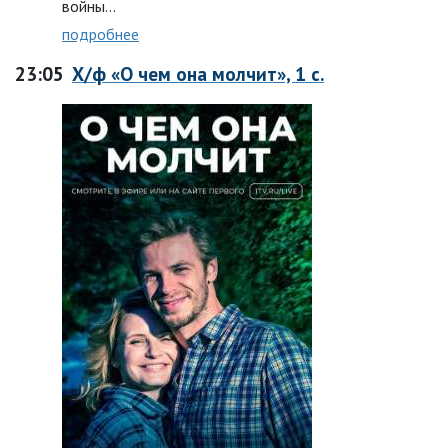
войны…
подробнее
23:05
Х/ф «О чем она молчит», 1 с.