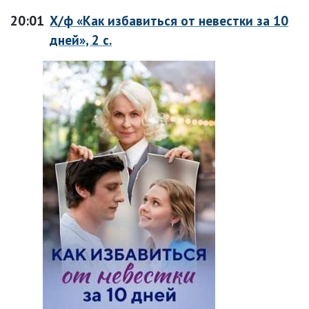
20:01
Х/ф «Как избавиться от невестки за 10
дней», 2 с.