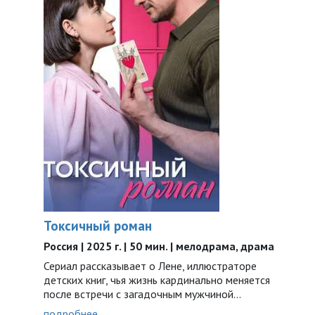
Токсичный роман
Россия | 2025 г. | 50 мин. | мелодрама, драма
Сериал рассказывает о Лене, иллюстраторе
детских книг, чья жизнь кардинально меняется
после встречи с загадочным мужчиной…
подробнее