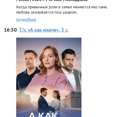
Когда привычные роли в семье меняются местами,
любовь оказывается под ударом…
подробнее
16:50
Т/с «А как иначе», 3 с.