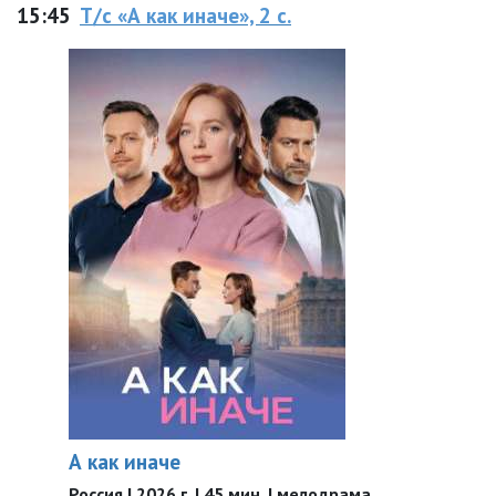
15:45
Т/с «А как иначе», 2 с.
А как иначе
Россия | 2026 г. | 45 мин. | мелодрама