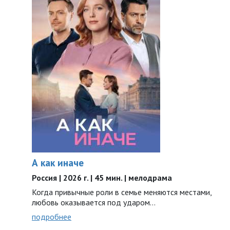
А как иначе
Россия | 2026 г. | 45 мин. | мелодрама
Когда привычные роли в семье меняются местами,
любовь оказывается под ударом…
подробнее