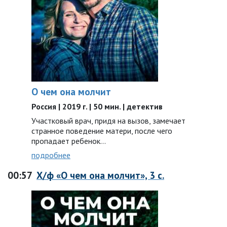
О чем она молчит
Россия | 2019 г. | 50 мин. | детектив
Участковый врач, придя на вызов, замечает
странное поведение матери, после чего
пропадает ребенок…
подробнее
00:57
Х/ф «О чем она молчит», 3 с.