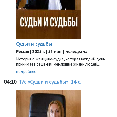
Судьи и судьбы
Россия | 2025 г. | 52 мин. | мелодрама
История о женщине‑судье, которая каждый день
принимает решения, меняющие жизни людей…
подробнее
04:10
Т/с «Судьи и судьбы», 14 с.