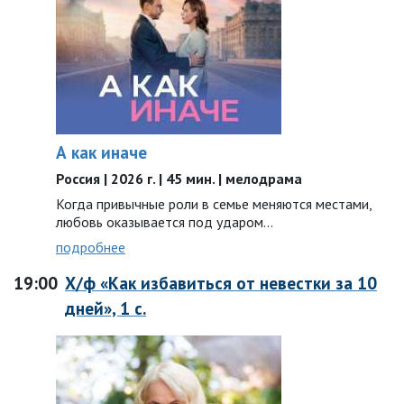
А как иначе
Россия | 2026 г. | 45 мин. | мелодрама
Когда привычные роли в семье меняются местами,
любовь оказывается под ударом…
подробнее
19:00
Х/ф «Как избавиться от невестки за 10
дней», 1 с.