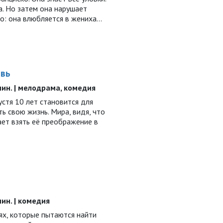
а. Но затем она нарушает
о: она влюбляется в жениха...
овь
0 мин. | мелодрама, комедия
устя 10 лет становится для
ь свою жизнь. Мира, видя, что
ает взять её преображение в
 мин. | комедия
ях, которые пытаются найти