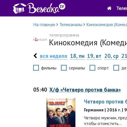
Теле
На главную
Телеканалы
Кинокомедия (Комед
телепрограмма
Кинокомедия (Комед
вся неделя
18, пн
19, вт
20, ср
21
фильмы
сериалы
спорт
де
05:40
Х/ф «Четверо против банка»
Четверо против 
Германия | 2016 г. |
Четверо мужчин, пре
чтобы отомстить…