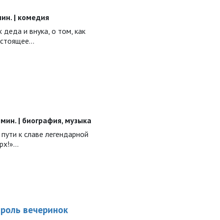
 мин. | комедия
деда и внука, о том, как
астоящее…
0 мин. | биография, музыка
пути к славе легендарной
ерх!»…
ороль вечеринок