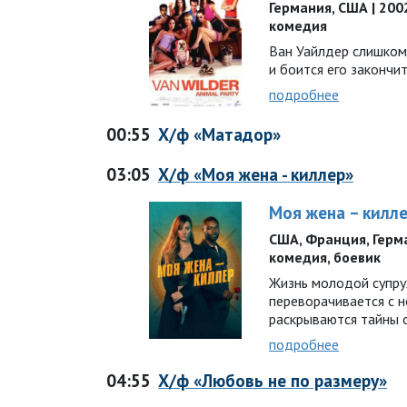
Германия, США | 2002
комедия
Ван Уайлдер слишком
и боится его закончи
подробнее
00:55
Х/ф «Матадор»
03:05
Х/ф «Моя жена - киллер»
Моя жена – килл
США, Франция, Герман
комедия, боевик
Жизнь молодой супру
переворачивается с но
раскрываются тайны 
подробнее
04:55
Х/ф «Любовь не по размеру»