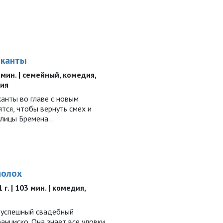
ыканты
6 мин. | семейный, комедия,
ния
анты во главе с новым
тся, чтобы вернуть смех и
улицы Бремена…
полох
г. | 103 мин. | комедия,
 успешный свадебный
анциско. Она знает все уловки.