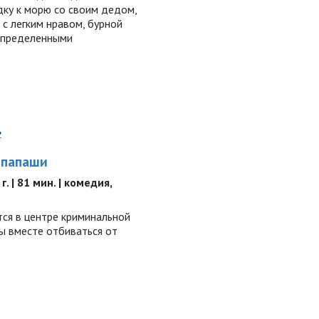
дку к морю со своим дедом,
с легким нравом, бурной
определенными
»
 папаши
. | 81 мин. | комедия,
тся в центре криминальной
ы вместе отбиваться от