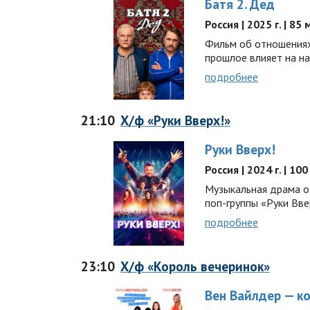
Батя 2. Дед
Россия | 2025 г. | 85
Фильм об отношениях 
прошлое влияет на н
подробнее
21:10
Х/ф «Руки Вверх!»
Руки Вверх!
Россия | 2024 г. | 10
Музыкальная драма о 
поп-группы «Руки Вв
подробнее
23:10
Х/ф «Король вечеринок»
Вен Вайлдер — к