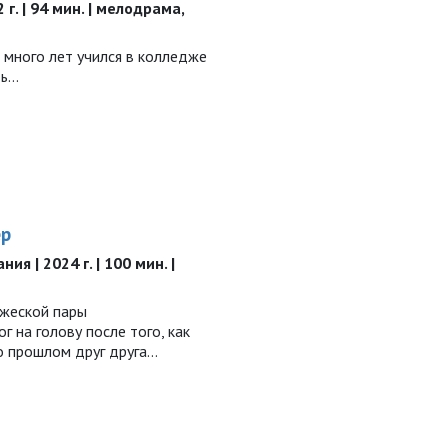
 г. | 94 мин. | мелодрама,
 много лет учился в колледже
ть…
ер
ия | 2024 г. | 100 мин. |
жеской пары
г на голову после того, как
о прошлом друг друга…