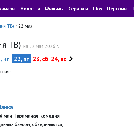
каналы
Новости
Фильмы
Сериалы
Шоу
Персоны
ия ТВ)
22 мая
ия ТВ)
на 22 мая 2026 г.
, чт
22, пт
23, сб
24, вс
тские
банка
 96 мин. | криминал, комедия
данных банком, объединяются,