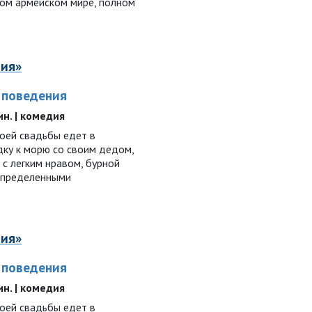
ном армейском мире, полном
ния»
 поведения
ин. | комедия
воей свадьбы едет в
дку к морю со своим дедом,
с легким нравом, бурной
определенными
ния»
 поведения
ин. | комедия
воей свадьбы едет в