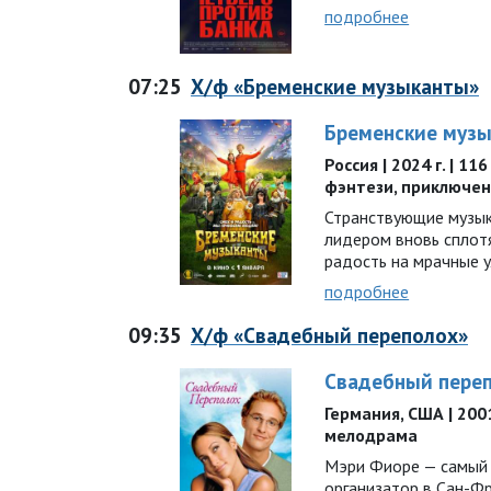
подробнее
07:25
Х/ф «Бременские музыканты»
Бременские муз
Россия | 2024 г. | 11
фэнтези, приключе
Странствующие музык
лидером вновь сплотя
радость на мрачные 
подробнее
09:35
Х/ф «Свадебный переполох»
Свадебный пере
Германия, США | 2001 
мелодрама
Мэри Фиоре — самый
организатор в Сан-Фр