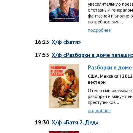
увеселительную поез
отставным генералом 
фантазией и вполне 
потребностями…
подробнее
16:25
Х/ф «Батя»
17:55
Х/ф «Разборки в доме папаши
Разборки в доме
США, Мексика | 2012 г
вестерн
Отец и сын оказываю
разборки и вынужден
преступников…
подробнее
19:30
Х/ф «Батя 2. Дед»