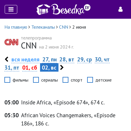
На главную
Телеканалы
CNN
2 июня
телепрограмма
CNN
на 2 июня 2024 г.
вся неделя
27, пн
28, вт
29, ср
30, чт
31, пт
01, сб
02, вс
фильмы
сериалы
спорт
детские
05:00
Inside Africa, «Episode 674», 674 с.
05:30
African Voices Changemakers, «Episode
186», 186 с.